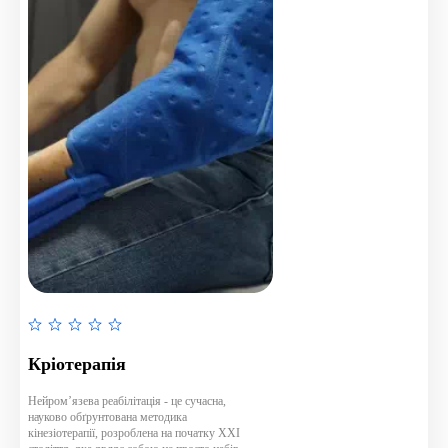
Rated
0
Кріотерапія
out
of
Нейром’язева реабілітація - це сучасна,
науково обґрунтована методика
5
кінезіотерапії, розроблена на початку XXI