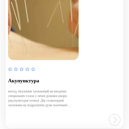
Rated
0
Акупунктура
out
of
метод лікування заснований на введенні
спеціальних голок у певні ділянки шкіри
5
(акупунктурні точки). Дія голкотерапії
заснована на подразненні дуже маленької ...