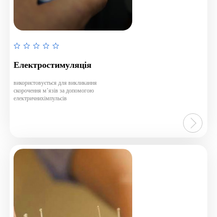
Rated
0
Електростимуляція
out
of
використовується для викликання
скорочення м’язів за допомогою
5
електричнихімпульсів