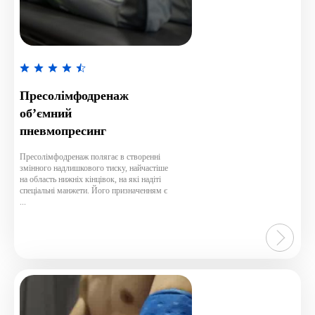
Rated
4.7
Пресолімфодренаж
out
об’ємний
of
пневмопресинг
5
Пресолімфодренаж полягає в створенні
змінного надлишкового тиску, найчастіше
на область нижніх кінцівок, на які надіті
спеціальні манжети. Його призначенням є
...