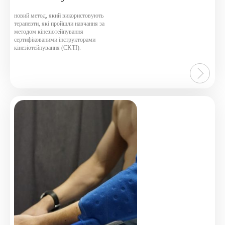
out
of
новий метод, який використовують
терапевти, які пройшли навчання за
5
методом кінезіотейпування
сертифікованими інструкторами
кінезіотейпування (CKTI).