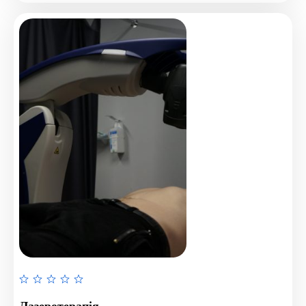
Rated
0
Лазеротерапія