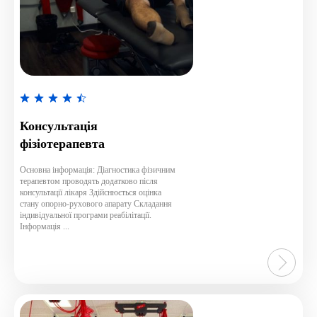
Rated
4.1
Консультація
out
фізіотерапевта
of
5
Основна інформація: Діагностика фізичним
терапевтом проводять додатково після
консультації лікаря Здійснюється оцінка
стану опорно-рухового апарату Складання
індивідуальної програми реабілітації.
Інформація ...