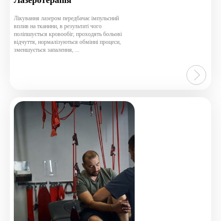
out
of
Лікування лазером передбачає імпульсний
вплив на тканини, в результаті чого
5
поліпшується кровообіг, проходять больові
відчуття, нормалізуються обмінні процеси,
зменшується запалення, ...