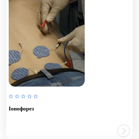
Rated
0
Іонофорез
out
of
5