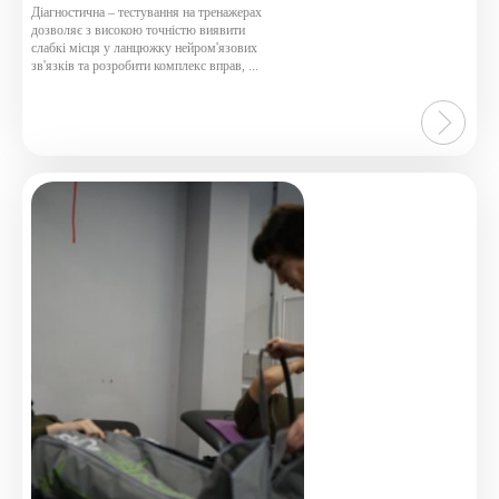
5
Діагностична – тестування на тренажерах
дозволяє з високою точністю виявити
слабкі місця у ланцюжку нейром'язових
зв'язків та розробити комплекс вправ, ...