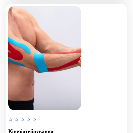
Rated
0
Кінезіотейпування