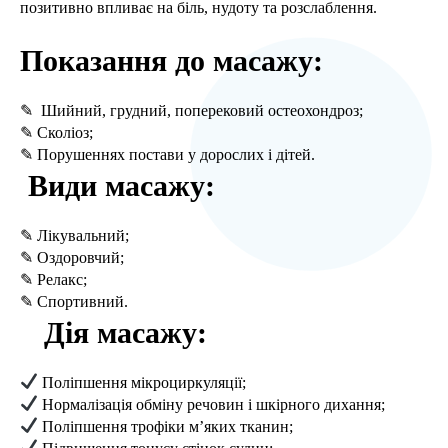
позитивно впливає на біль, нудоту та розслаблення.
Показання до масажу:
✎ Шийний, грудний, поперековий остеохондроз;
✎ Сколіоз;
✎ Порушеннях постави у дорослих і дітей.
Види масажу:
✎ Лікувальний;
✎ Оздоровчий;
✎ Релакс;
✎ Спортивний.
Дія масажу:
Поліпшення мікроциркуляції;
Нормалізація обміну речовин і шкірного дихання;
Поліпшення трофіки м’яких тканин;